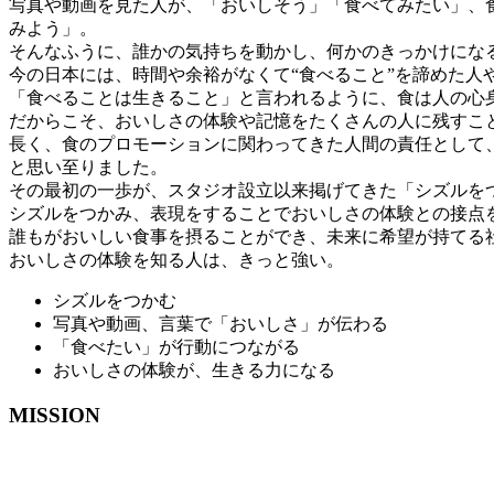
写真や動画を見た人が、「おいしそう」「食べてみたい」、
みよう」。
そんなふうに、誰かの気持ちを動かし、何かのきっかけにな
今の日本には、時間や余裕がなくて“食べること”を諦めた人
「食べることは生きること」と言われるように、食は人の心
だからこそ、おいしさの体験や記憶をたくさんの人に残すこ
長く、食のプロモーションに関わってきた人間の責任として
と思い至りました。
その最初の一歩が、スタジオ設立以来掲げてきた「シズルを
シズルをつかみ、表現をすることでおいしさの体験との接点
誰もがおいしい食事を摂ることができ、未来に希望が持てる社会
おいしさの体験を知る人は、きっと強い。
シズルをつかむ
写真や動画、言葉で「おいしさ」が伝わる
「食べたい」が行動につながる
おいしさの体験が、生きる力になる
MISSION